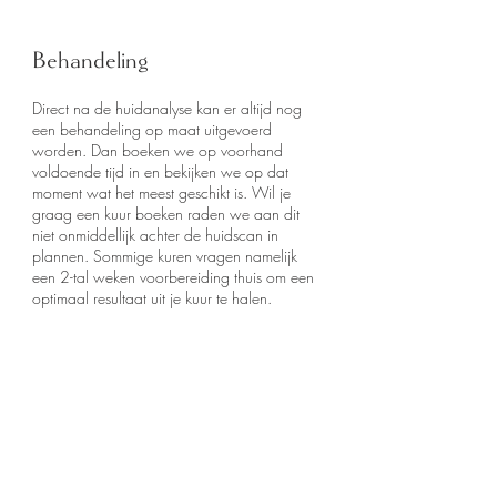
Behandeling
Direct na de huidanalyse kan er altijd nog
een behandeling op maat uitgevoerd
worden. Dan boeken we op voorhand
voldoende tijd in en bekijken we op dat
moment wat het meest geschikt is. Wil je
graag een kuur boeken raden we aan dit
niet onmiddellijk achter de huidscan in
plannen. Sommige kuren vragen namelijk
een 2-tal weken voorbereiding thuis om een
optimaal resultaat uit je kuur te halen.
Prijs
Een huidanalyse met de skintelligence en
bespreking van het resultaat duurt ongeveer
30 tot 45 minuten en kost je 40 euro. Boek